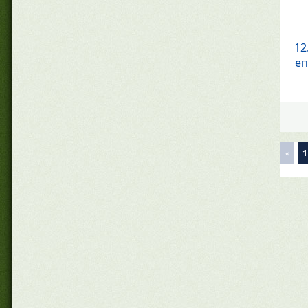
12
еп
«
1