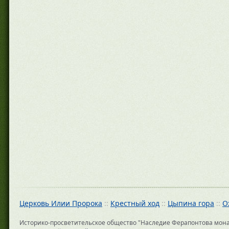
Церковь Илии Пророка
::
Крестный ход
::
Цыпина гора
::
О
Историко-просветительское общество "Наследие Ферапонтова монасты